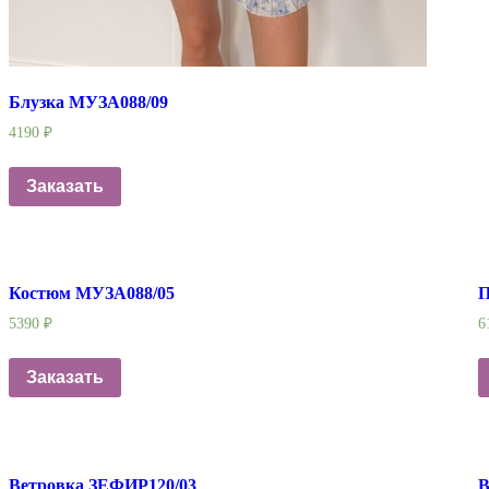
Блузка МУЗА088/09
4190
₽
Заказать
Костюм МУЗА088/05
П
5390
₽
6
Заказать
Ветровка ЗЕФИР120/03
В